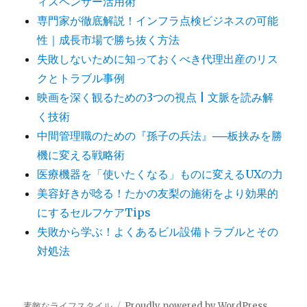
ィスペンサー活用術
専門家が徹底解説！インフラ点検ビジネスの可能
性｜成長市場で勝ち抜く方法
失敗しないために知っておくべき代理出産のリス
クとトラブル事例
映画を深く観るための3つの視点 | 文脈を読み解
く技術
中間管理職のための『孫子の兵法』──板挟みを勝
機に変える戦略術
医療機器を「使いたくなる」ものに変えるUXの力
美容好きが唸る！たかの友梨の施術をより効果的
にするセルフケアTips
失敗から学ぶ！よくあるビル設備トラブルとその
対処法
素敵なライフスタイル
Proudly powered by WordPress