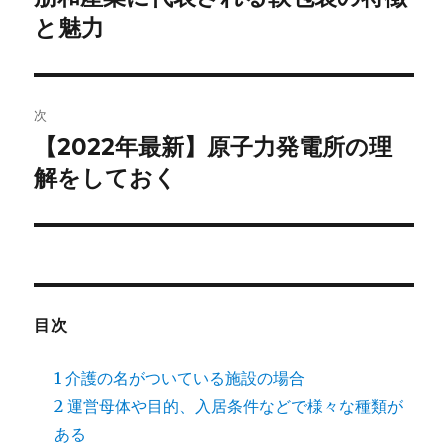
の
と魅力
ナ
投
ビ
稿:
ゲ
次
【2022年最新】原子力発電所の理
次
ー
の
解をしておく
シ
投
稿:
ョ
ン
目次
1
介護の名がついている施設の場合
2
運営母体や目的、入居条件などで様々な種類が
ある