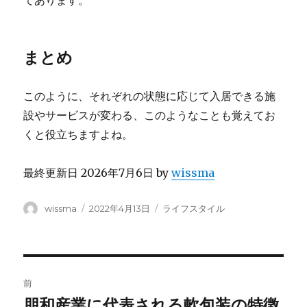
まとめ
このように、それぞれの状態に応じて入居できる施
設やサービスが変わる、このようなことも覚えてお
くと役立ちますよね。
最終更新日 2026年7月6日 by
wissma
投
投
カ
wissma
2022年4月13日
ライフスタイル
稿
稿
テ
者
日:
ゴ
リ
ー
投
前
稿
朋和産業に代表される軟包装の特徴
前