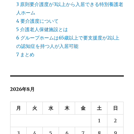
3
原則要介護度が3以上から入居できる特別養護老
人ホーム
4
要介護度について
5
介護老人保健施設とは
6
グループホームは65歳以上で要支援度が2以上
の認知症を持つ人が入居可能
7
まとめ
2026年8月
月
火
水
木
金
土
日
1
2
3
4
5
6
7
8
9