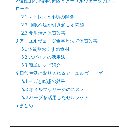
2
慢性的な不調の原因とアーユルヴェーダ的アプ
ローチ
2.1
ストレスと不調の関係
2.2
睡眠不足が引き起こす問題
2.3
食生活と体質改善
3
アーユルヴェーダ食事療法で体質改善
3.1
体質別おすすめ食材
3.2
スパイスの活用法
3.3
簡単レシピ紹介
4
日常生活に取り入れるアーユルヴェーダ
4.1
ヨガと瞑想の効果
4.2
オイルマッサージのススメ
4.3
ハーブを活用したセルフケア
5
まとめ