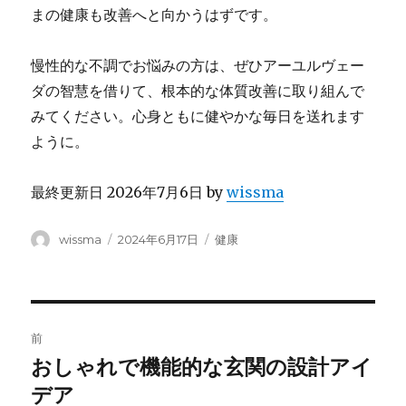
まの健康も改善へと向かうはずです。
慢性的な不調でお悩みの方は、ぜひアーユルヴェー
ダの智慧を借りて、根本的な体質改善に取り組んで
みてください。心身ともに健やかな毎日を送れます
ように。
最終更新日 2026年7月6日 by
wissma
投
投
カ
wissma
2024年6月17日
健康
稿
稿
テ
者
日:
ゴ
リ
ー
投
前
稿
おしゃれで機能的な玄関の設計アイ
前
の
デア
ナ