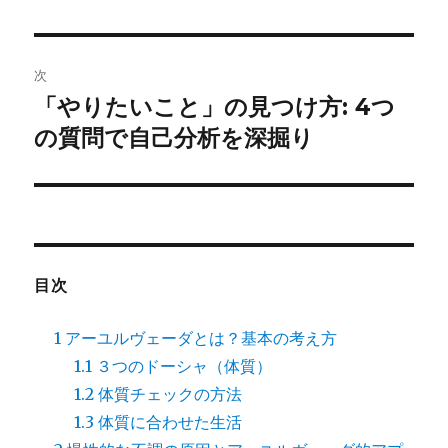
投
ビ
稿:
ゲ
次
「やりたいこと」の見つけ方: 4つ
次
ー
の
の質問で自己分析を深掘り
シ
投
稿:
ョ
ン
目次
1
アーユルヴェーダとは？基本の考え方
1.1
３つのドーシャ（体質）
1.2
体質チェックの方法
1.3
体質に合わせた生活