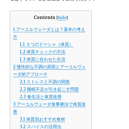
Contents
[
hide
]
1
アーユルヴェーダとは？基本の考え
方
1.1
３つのドーシャ（体質）
1.2
体質チェックの方法
1.3
体質に合わせた生活
2
慢性的な不調の原因とアーユルヴェ
ーダ的アプローチ
2.1
ストレスと不調の関係
2.2
睡眠不足が引き起こす問題
2.3
食生活と体質改善
3
アーユルヴェーダ食事療法で体質改
善
3.1
体質別おすすめ食材
3.2
スパイスの活用法