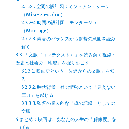
2.1
2-1. 空間の設計図：ミソ・アン・シーン
（Mise-en-scène）
2.2
2-2. 時間の設計図：モンタージュ
（Montage）
2.3
2-3. 両者のバランスから監督の意図を読み
解く
3
3. 「文脈（コンテクスト）」を読み解く視点：
歴史と社会の「地層」を掘り起こす
3.1
3-1. 映画史という「先達からの文脈」を知
る
3.2
3-2. 時代背景・社会情勢という「見えない
圧力」を感じる
3.3
3-3. 監督の個人的な「魂の記録」としての
文脈
4
まとめ：映画は、あなたの人生の「解像度」を
上げる