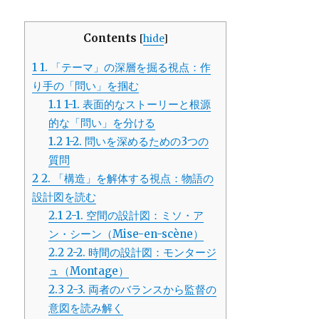
Contents
[
hide
]
1
1. 「テーマ」の深層を掘る視点：作
り手の「問い」を掴む
1.1
1-1. 表面的なストーリーと根源
的な「問い」を分ける
1.2
1-2. 問いを深めるための3つの
質問
2
2. 「構造」を解体する視点：物語の
設計図を読む
2.1
2-1. 空間の設計図：ミソ・ア
ン・シーン（Mise-en-scène）
2.2
2-2. 時間の設計図：モンタージ
ュ（Montage）
2.3
2-3. 両者のバランスから監督の
意図を読み解く