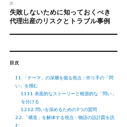
ゲ
次
失敗しないために知っておくべき
次
ー
の
代理出産のリスクとトラブル事例
シ
投
稿:
ョ
ン
目次
1
1. 「テーマ」の深層を掘る視点：作り手の「問
い」を掴む
1.1
1-1. 表面的なストーリーと根源的な「問い」
を分ける
1.2
1-2. 問いを深めるための3つの質問
2
2. 「構造」を解体する視点：物語の設計図を読
む