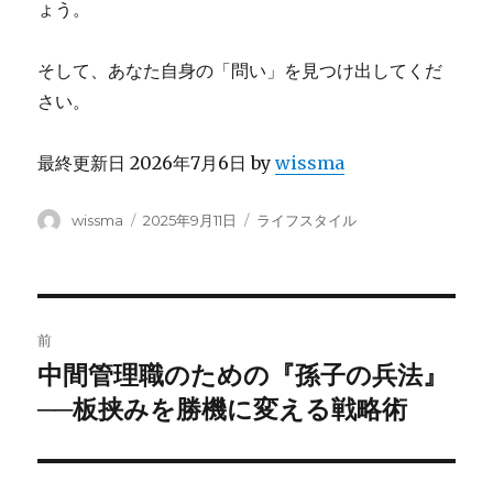
ょう。
そして、あなた自身の「問い」を見つけ出してくだ
さい。
最終更新日 2026年7月6日 by
wissma
投
投
カ
wissma
2025年9月11日
ライフスタイル
稿
稿
テ
者
日:
ゴ
リ
ー
投
前
稿
中間管理職のための『孫子の兵法』
前
の
──板挟みを勝機に変える戦略術
ナ
投
ビ
稿: