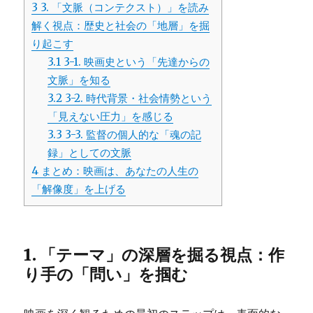
3
3. 「文脈（コンテクスト）」を読み
解く視点：歴史と社会の「地層」を掘
り起こす
3.1
3-1. 映画史という「先達からの
文脈」を知る
3.2
3-2. 時代背景・社会情勢という
「見えない圧力」を感じる
3.3
3-3. 監督の個人的な「魂の記
録」としての文脈
4
まとめ：映画は、あなたの人生の
「解像度」を上げる
1. 「テーマ」の深層を掘る視点：作
り手の「問い」を掴む