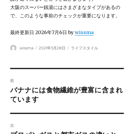
大阪のスーパー銭湯にはさまざまなタイプがあるの
で、このような事前のチェックが重要になります。
最終更新日 2026年7月6日 by
wissma
投
投
カ
wissma
2021年5月28日
ライフスタイル
稿
稿
テ
者
日:
ゴ
リ
ー
投
前
稿
バナナには食物繊維が豊富に含まれ
前
の
ています
ナ
投
ビ
稿:
ゲ
次