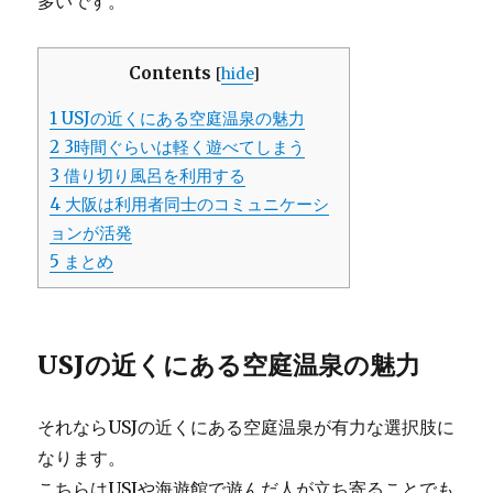
多いです。
Contents
[
hide
]
1
USJの近くにある空庭温泉の魅力
2
3時間ぐらいは軽く遊べてしまう
3
借り切り風呂を利用する
4
大阪は利用者同士のコミュニケーシ
ョンが活発
5
まとめ
USJの近くにある空庭温泉の魅力
それならUSJの近くにある空庭温泉が有力な選択肢に
なります。
こちらはUSJや海遊館で遊んだ人が立ち寄ることでも