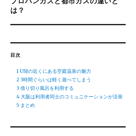
プロパンガスと都市ガスの違いと
次
ー
の
は？
シ
投
稿:
ョ
ン
目次
1
USJの近くにある空庭温泉の魅力
2
3時間ぐらいは軽く遊べてしまう
3
借り切り風呂を利用する
4
大阪は利用者同士のコミュニケーションが活発
5
まとめ