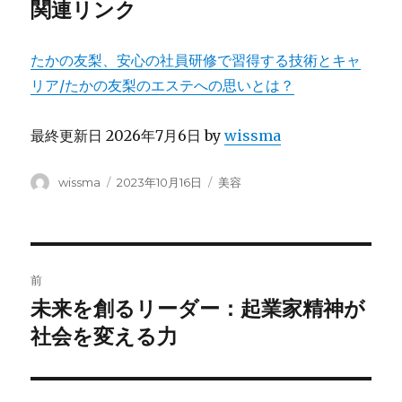
関連リンク
たかの友梨、安心の社員研修で習得する技術とキャ
リア/たかの友梨のエステへの思いとは？
最終更新日 2026年7月6日 by
wissma
投
投
カ
wissma
2023年10月16日
美容
稿
稿
テ
者
日:
ゴ
リ
ー
投
前
稿
未来を創るリーダー：起業家精神が
前
の
社会を変える力
ナ
投
ビ
稿: