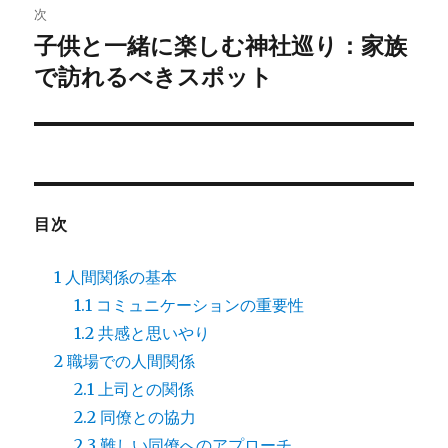
ゲ
次
子供と一緒に楽しむ神社巡り：家族
次
ー
の
で訪れるべきスポット
シ
投
稿:
ョ
ン
目次
1
人間関係の基本
1.1
コミュニケーションの重要性
1.2
共感と思いやり
2
職場での人間関係
2.1
上司との関係
2.2
同僚との協力
2.3
難しい同僚へのアプローチ