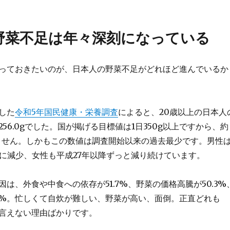
野菜不足は年々深刻になっている
っておきたいのが、日本人の野菜不足がどれほど進んでいるか
した
令和5年国民健康・栄養調査
によると、20歳以上の日本人
56.0gでした。国が掲げる目標値は1日350g以上ですから、約
いません。しかもこの数値は調査開始以来の過去最少です。男性
意に減少、女性も平成27年以降ずっと減り続けています。
は、外食や中食への依存が51.7%、野菜の価格高騰が50.3%
.3%。忙しくて自炊が難しい、野菜が高い、面倒。正直どれも
言えない理由ばかりです。