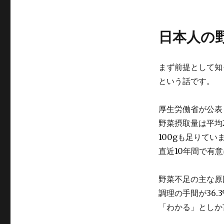
日本人の
まず前提として知
という話です。
厚生労働省が公表
野菜摂取量は平均2
100gも足りて
直近10年間で有
野菜不足の主な原因
調理の手間が36
「わかる」としか