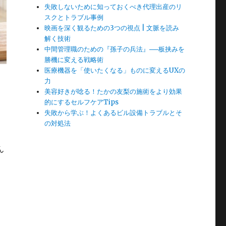
失敗しないために知っておくべき代理出産のリ
スクとトラブル事例
映画を深く観るための3つの視点 | 文脈を読み
解く技術
中間管理職のための『孫子の兵法』──板挟みを
勝機に変える戦略術
医療機器を「使いたくなる」ものに変えるUXの
力
美容好きが唸る！たかの友梨の施術をより効果
的にするセルフケアTips
失敗から学ぶ！よくあるビル設備トラブルとそ
の対処法
ん