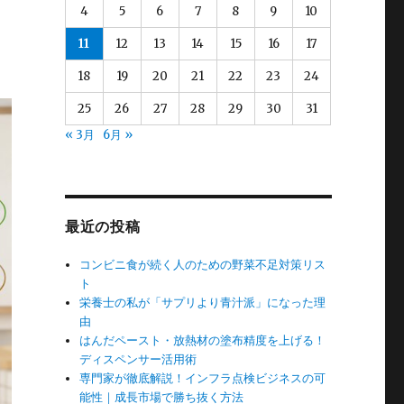
4
5
6
7
8
9
10
11
12
13
14
15
16
17
18
19
20
21
22
23
24
25
26
27
28
29
30
31
« 3月
6月 »
最近の投稿
コンビニ食が続く人のための野菜不足対策リス
ト
栄養士の私が「サプリより青汁派」になった理
由
はんだペースト・放熱材の塗布精度を上げる！
ディスペンサー活用術
専門家が徹底解説！インフラ点検ビジネスの可
能性｜成長市場で勝ち抜く方法