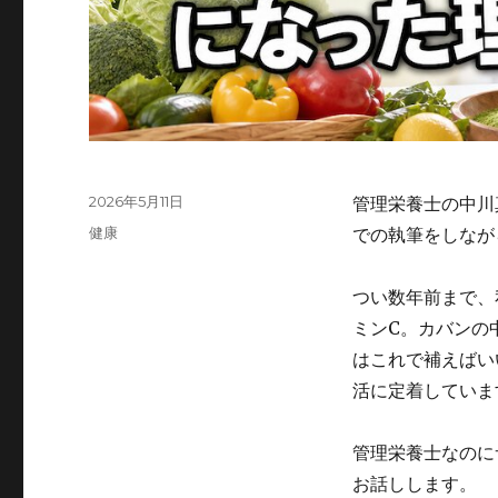
投
2026年5月11日
管理栄養士の中川
稿
カ
健康
での執筆をしなが
日:
テ
ゴ
つい数年前まで、
リ
ー
ミンC。カバンの
はこれで補えばい
活に定着していま
管理栄養士なのに
お話しします。