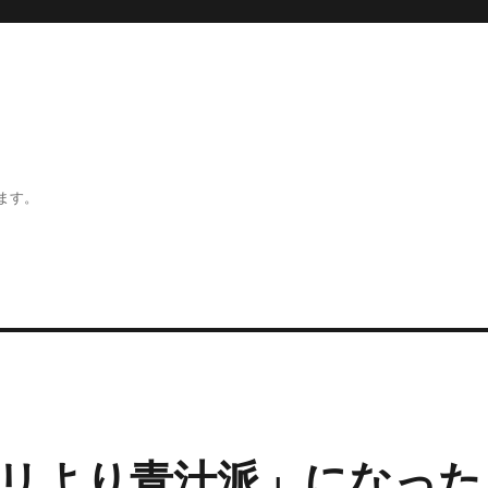
ます。
リより青汁派」になった